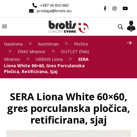
+387 36 650 960
prodaja@brotis.eu
>
>
Naslovna
Asortiman
Pločice
>
>
Efekt Mramor
OUTLET Efekt
>
>
Mramor
URBAN Liona
SERA
Liona White 60×60, Gres Porculanska
Pločica, Retificirana, Sjaj
SERA Liona White 60×60,
gres porculanska pločica,
retificirana, sjaj