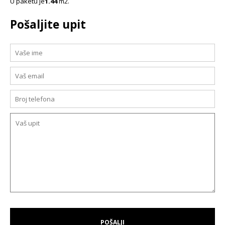
U paketu je
1.44
m2.
Pošaljite upit