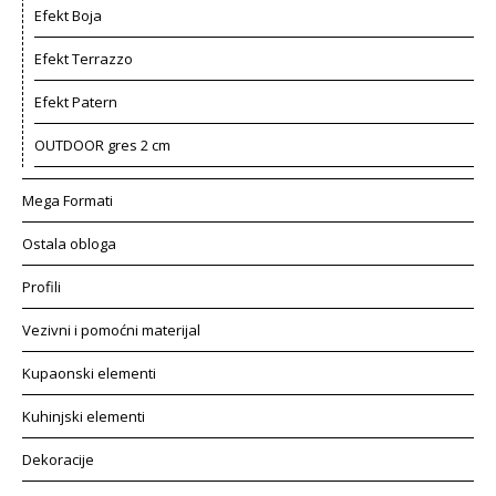
Efekt Boja
Efekt Terrazzo
Efekt Patern
OUTDOOR gres 2 cm
Mega Formati
Ostala obloga
Profili
Vezivni i pomoćni materijal
Kupaonski elementi
Kuhinjski elementi
Dekoracije