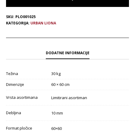
SKU:
PLO001025
KATEGORIJA:
URBAN LIONA
DODATNE INFORMACIJE
Težina
30 kg
Dimenzije
60 × 60 cm
Vrsta asortimana
Limitirani asortiman
Debljina
10 mm
Format pločice
60×60