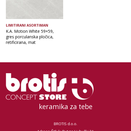
LIMITIRANI ASORTIMAN
K.A. Motion White 59×59,
gres porculanska pločica,
retificirana, mat
keramika za tebe
BROTIS d.o.o.