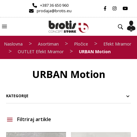
+387 36 650 960
prodaja@brotis.eu
>
>
>
Naslovna
Asortiman
Pločice
Efekt Mramor
>
>
OUTLET Efekt Mramor
URBAN Motion
URBAN Motion
KATEGORIJE
Filtriraj artikle