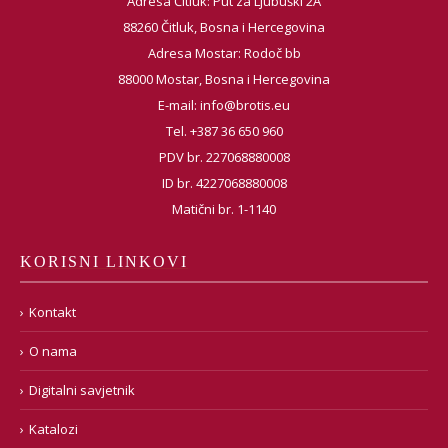
Adresa Čitluk: Put za Ljubuški 2A
88260 Čitluk, Bosna i Hercegovina
Adresa Mostar: Rodoč bb
88000 Mostar, Bosna i Hercegovina
E-mail:
info@brotis.eu
Tel. +387 36 650 960
PDV br. 227068880008
ID br. 4227068880008
Matični br. 1-1140
KORISNI LINKOVI
Kontakt
O nama
Digitalni savjetnik
Katalozi