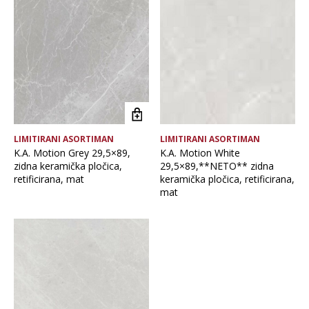
Brand
Debljina
Format pločice
LIMITIRANI ASORTIMAN
LIMITIRANI ASORTIMAN
Glavna boja
K.A. Motion Grey 29,5×89,
K.A. Motion White
zidna keramička pločica,
29,5×89,**NETO** zidna
retificirana, mat
keramička pločica, retificirana,
Namjena pločice
mat
Vrsta asortimana
Vrsta obrade pločice