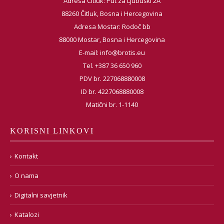
Adresa Čitluk: Put za Ljubuški 2A
88260 Čitluk, Bosna i Hercegovina
Adresa Mostar: Rodoč bb
88000 Mostar, Bosna i Hercegovina
E-mail:
info@brotis.eu
Tel. +387 36 650 960
PDV br. 227068880008
ID br. 4227068880008
Matični br. 1-1140
KORISNI LINKOVI
Kontakt
O nama
Digitalni savjetnik
Katalozi