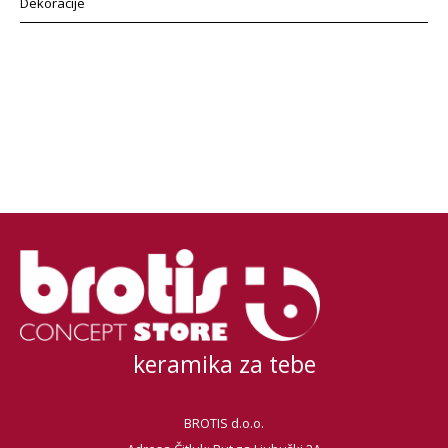
Dekoracije
keramika za tebe
BROTIS d.o.o.