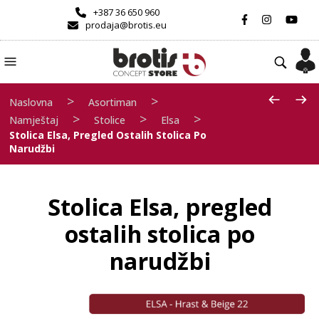
+387 36 650 960
prodaja@brotis.eu
>
>
Naslovna
Asortiman
>
>
>
Namještaj
Stolice
Elsa
Stolica Elsa, Pregled Ostalih Stolica Po
Narudžbi
Stolica Elsa, pregled
ostalih stolica po
narudžbi