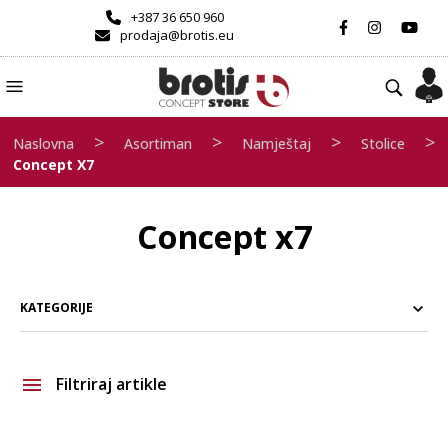
+387 36 650 960
prodaja@brotis.eu
>
>
>
>
Naslovna
Asortiman
Namještaj
Stolice
Concept X7
Concept x7
KATEGORIJE
Filtriraj artikle