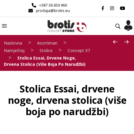
+387 36 650 960
prodaja@brotis.eu
>
>
Naslovna
Asortiman
>
>
Namještaj
Stolice
Concept X7
>
Stolica Essai, Drvene Noge,
Drvena Stolica (više Boja Po Narudžbi)
Stolica Essai, drvene
noge, drvena stolica (više
boja po narudžbi)