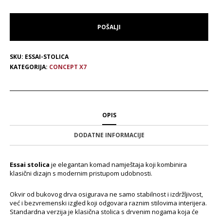
SKU:
ESSAI-STOLICA
KATEGORIJA:
CONCEPT X7
OPIS
DODATNE INFORMACIJE
Essai stolica
je elegantan komad namještaja koji kombinira
klasični dizajn s modernim pristupom udobnosti.
Okvir od bukovog drva osigurava ne samo stabilnost i izdržljivost,
već i bezvremenski izgled koji odgovara raznim stilovima interijera.
Standardna verzija je klasična stolica s drvenim nogama koja će