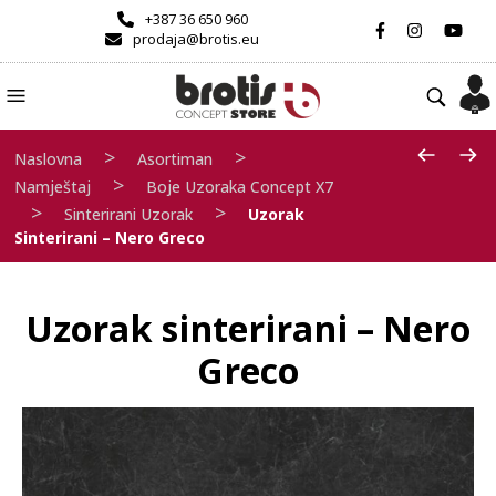
+387 36 650 960
prodaja@brotis.eu
>
>
Naslovna
Asortiman
>
Namještaj
Boje Uzoraka Concept X7
>
>
Sinterirani Uzorak
Uzorak
Sinterirani – Nero Greco
Uzorak sinterirani – Nero
Greco