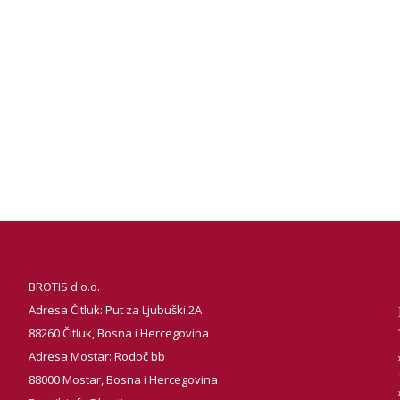
BROTIS d.o.o.
Adresa Čitluk: Put za Ljubuški 2A
88260 Čitluk, Bosna i Hercegovina
Adresa Mostar: Rodoč bb
88000 Mostar, Bosna i Hercegovina