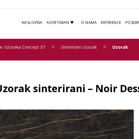
NASLOVNA
ASORTIMAN
O NAMA
REFERENCE
POSEB
>
>
e Uzoraka Concept X7
Sinterirani Uzorak
Uzorak
zorak sinterirani – Noir Des