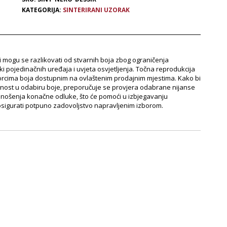
KATEGORIJA:
SINTERIRANI UZORAK
e i mogu se razlikovati od stvarnih boja zbog ograničenja
ki pojedinačnih uređaja i uvjeta osvjetljenja. Točna reprodukcija
orcima boja dostupnim na ovlaštenim prodajnim mjestima. Kako bi
znost u odabiru boje, preporučuje se provjera odabrane nijanse
onošenja konačne odluke, što će pomoći u izbjegavanju
 osigurati potpuno zadovoljstvo napravljenim izborom.