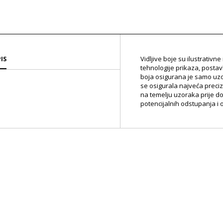
Vidljive boje su ilustrativn
IS
tehnologije prikaza, postav
boja osigurana je samo uz
se osigurala najveća preci
na temelju uzoraka prije d
potencijalnih odstupanja i