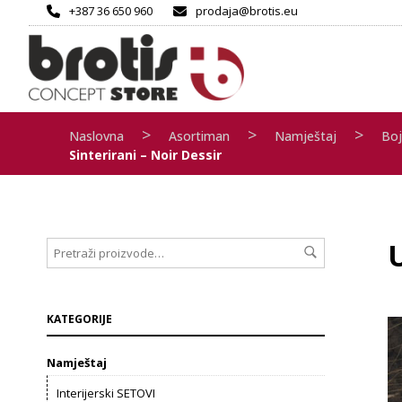
+387 36 650 960
prodaja@brotis.eu
>
>
>
Naslovna
Asortiman
Namještaj
Boj
Sinterirani – Noir Dessir
U
KATEGORIJE
Namještaj
Interijerski SETOVI