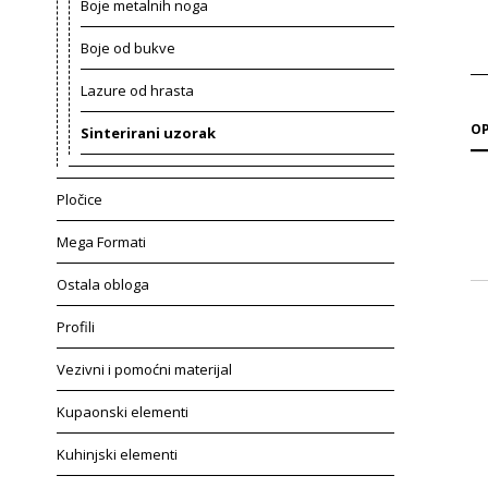
Boje metalnih noga
Boje od bukve
Lazure od hrasta
OP
Sinterirani uzorak
Pločice
Mega Formati
Ostala obloga
Profili
Vezivni i pomoćni materijal
Kupaonski elementi
Kuhinjski elementi