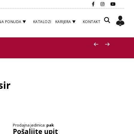
NA PONUDA
KATALOZI
KARIJERA
KONTAKT
sir
Prodajna jedinica:
pak
Pošaljite upit