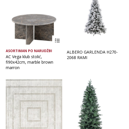
Brand
Glavna boja
Vrsta asortimana
ASORTIMAN PO NARUDŽBI
ALBERO GARLENDA H270-
AC Vega klub stolić,
2068 RAMI
fi90x42cm, marble brown
marron
OČISTI FILTERE