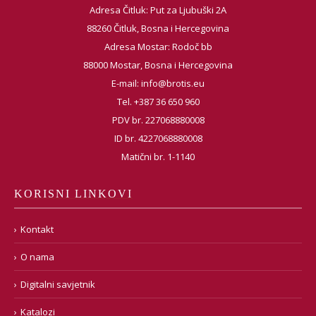
Adresa Čitluk: Put za Ljubuški 2A
88260 Čitluk, Bosna i Hercegovina
Adresa Mostar: Rodoč bb
88000 Mostar, Bosna i Hercegovina
E-mail:
info@brotis.eu
Tel. +387 36 650 960
PDV br. 227068880008
ID br. 4227068880008
Matični br. 1-1140
KORISNI LINKOVI
Kontakt
O nama
Digitalni savjetnik
Katalozi