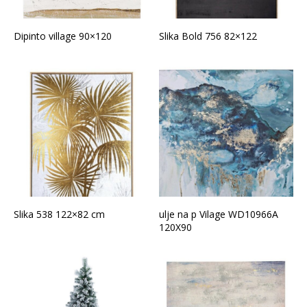
Dipinto village 90×120
Slika Bold 756 82×122
Slika 538 122×82 cm
ulje na p Vilage WD10966A
120X90