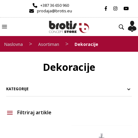
+387 36 650 960
prodaja@brotis.eu
>
>
Naslovna
Asortiman
Dekoracije
Dekoracije
KATEGORIJE
Filtriraj artikle