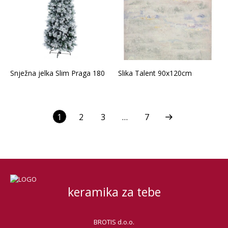
Snježna jelka Slim Praga 180
Slika Talent 90x120cm
1
2
3
…
7
keramika za tebe
BROTIS d.o.o.