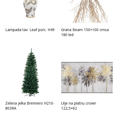
Lampada tav. Leaf porc. H49
Grana Beam 150×100 cmsa
180 led
Zelena jelka Brennero H210-
Ulje na platnu crown
803RA
122,5×62