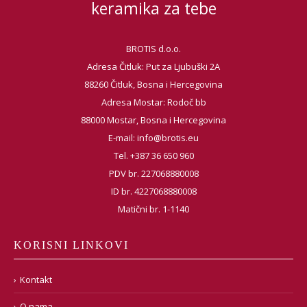
keramika za tebe
BROTIS d.o.o.
Adresa Čitluk: Put za Ljubuški 2A
88260 Čitluk, Bosna i Hercegovina
Adresa Mostar: Rodoč bb
88000 Mostar, Bosna i Hercegovina
E-mail:
info@brotis.eu
Tel. +387 36 650 960
PDV br. 227068880008
ID br. 4227068880008
Matični br. 1-1140
KORISNI LINKOVI
Kontakt
O nama