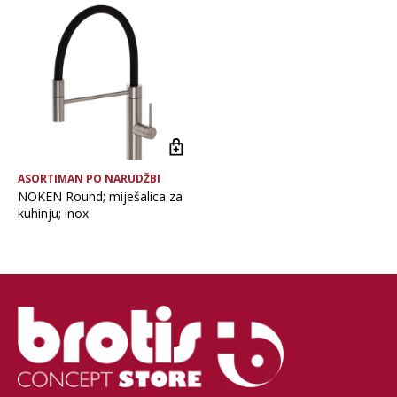
Brand
Glavna boja
Vrsta asortimana
ASORTIMAN PO NARUDŽBI
NOKEN Round; miješalica za
kuhinju; inox