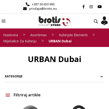
+387 36 650 960
prodaja@brotis.eu
>
>
>
Naslovna
Asortiman
Kuhinjski Elementi
>
Miješalice Za Kuhinju
URBAN Dubai
URBAN Dubai
KATEGORIJE
Filtriraj artikle