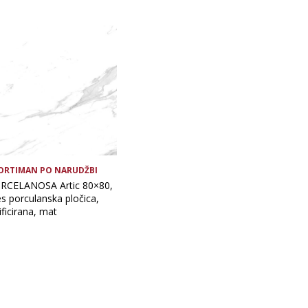
Format pločice
Vrsta asortimana
ORTIMAN PO NARUDŽBI
RCELANOSA Artic 80×80,
es porculanska pločica,
ificirana, mat