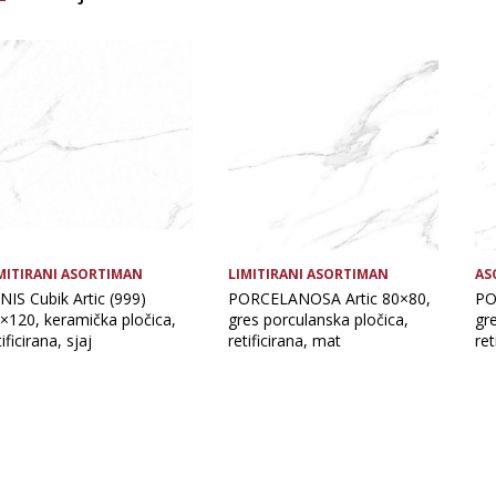
Brand
Debljina
Glavna boja
Namjena pločice
MITIRANI ASORTIMAN
LIMITIRANI ASORTIMAN
AS
NIS Cubik Artic (999)
PORCELANOSA Artic 80×80,
PO
×120, keramička pločica,
gres porculanska pločica,
gr
tificirana, sjaj
retificirana, mat
ret