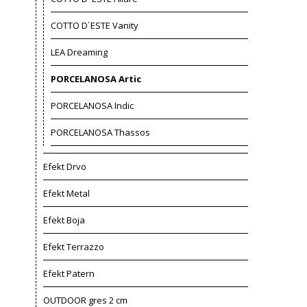
COTTO D´ESTE Vanity
LEA Dreaming
PORCELANOSA Artic
PORCELANOSA Indic
PORCELANOSA Thassos
Efekt Drvo
Efekt Metal
Efekt Boja
Efekt Terrazzo
Efekt Patern
OUTDOOR gres 2 cm