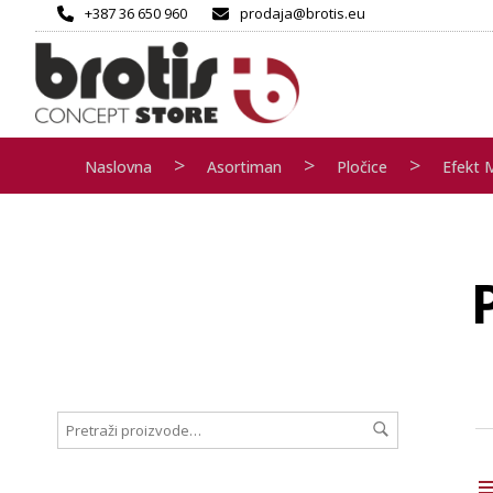
+387 36 650 960
prodaja@brotis.eu
>
>
>
Naslovna
Asortiman
Pločice
Efekt 