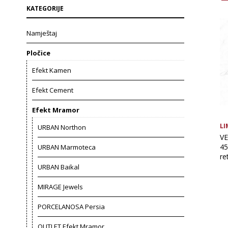
KATEGORIJE
Namještaj
Pločice
Efekt Kamen
Efekt Cement
Efekt Mramor
LI
URBAN Northon
VE
45
URBAN Marmoteca
re
URBAN Baikal
MIRAGE Jewels
PORCELANOSA Persia
OUTLET Efekt Mramor