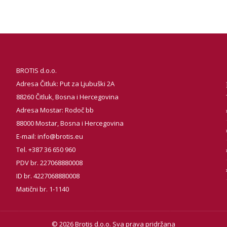
BROTIS d.o.o.
Adresa Čitluk: Put za Ljubuški 2A
88260 Čitluk, Bosna i Hercegovina
Adresa Mostar: Rodoč bb
88000 Mostar, Bosna i Hercegovina
E-mail:
info@brotis.eu
Tel. +387 36 650 960
PDV br. 227068880008
ID br. 4227068880008
Matični br. 1-1140
© 2026 Brotis d.o.o. Sva prava pridržana