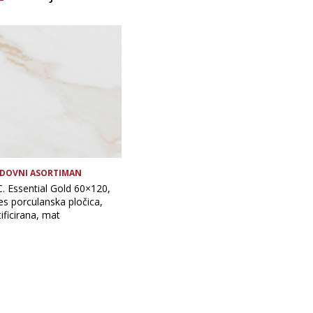
Brand
Debljina
Glavna boja
Namjena pločice
Vrsta obrade pločice
DOVNI ASORTIMAN
C. Essential Gold 60×120,
es porculanska pločica,
tificirana, mat