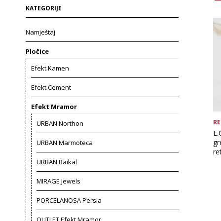
KATEGORIJE
Namještaj
Pločice
Efekt Kamen
Efekt Cement
Efekt Mramor
RE
URBAN Northon
E.
gr
URBAN Marmoteca
re
URBAN Baikal
MIRAGE Jewels
PORCELANOSA Persia
OUTLET Efekt Mramor