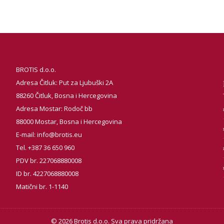
BROTIS d.o.o.
Adresa Čitluk: Put za Ljubuški 2A
88260 Čitluk, Bosna i Hercegovina
Adresa Mostar: Rodoč bb
88000 Mostar, Bosna i Hercegovina
E-mail:
info@brotis.eu
Tel. +387 36 650 960
PDV br. 227068880008
ID br. 4227068880008
Matični br. 1-1140
© 2026 Brotis d.o.o. Sva prava pridržana