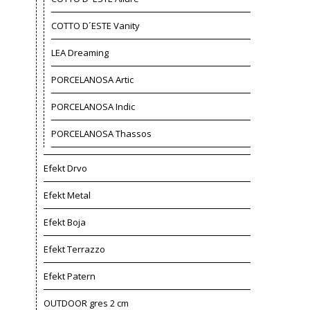
COTTO D´ESTE Vanity
LEA Dreaming
PORCELANOSA Artic
PORCELANOSA Indic
PORCELANOSA Thassos
Efekt Drvo
Efekt Metal
Efekt Boja
Efekt Terrazzo
Efekt Patern
OUTDOOR gres 2 cm