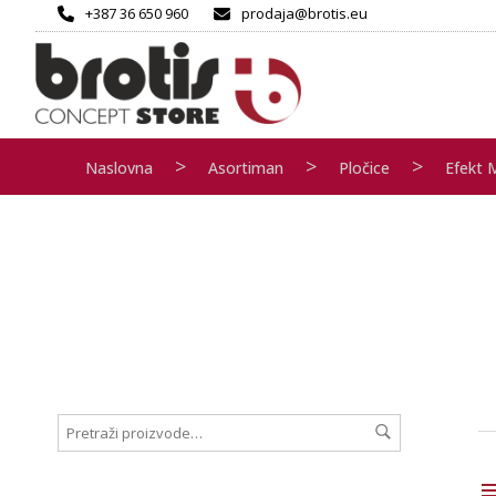
+387 36 650 960
prodaja@brotis.eu
>
>
>
Naslovna
Asortiman
Pločice
Efekt 