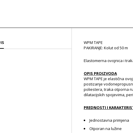
WPM TAPE
IS
PAKIRANJE: Kolut od 50 m
Elastomerna ovojnica i tra
OPIS PROIZVODA
WPM TAPE je elastična ovo
postizanje vodonepropusno
poliestera, traka otporna 
dilatacijskih spojevima, pe
PREDNOSTI I KARAKTERIS
Jednostavna primjena
Otporan na lužine