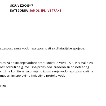
SKU:
VEZ000547
KATEGORIJA:
SAMOLJEPLJIVE TRAKE
ka za postizanje vodonepropusnosti za dilatacijske spojeve.
jnica za postizanje vodonepropusnosti, a WPM TAPE PLV traka za
sti od butilne gume. Oba proizvoda izrađena su od netkanog
na lužine korištena za primjenu i postizanje vodonepropusnosti na
rimetralnim spojevima i mjestima protoka vode.
TIKE