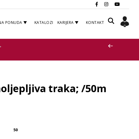
NA PONUDA
KATALOZI
KARIJERA
KONTAKT
>
ljepljiva traka; /50m
50