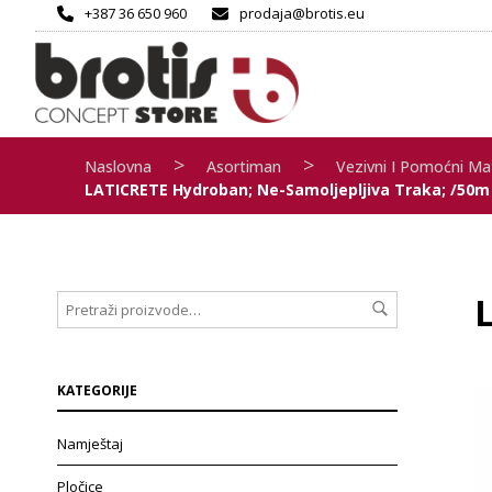
+387 36 650 960
prodaja@brotis.eu
>
>
Naslovna
Asortiman
Vezivni I Pomoćni Mat
LATICRETE Hydroban; Ne-Samoljepljiva Traka; /50m
KATEGORIJE
Namještaj
Pločice