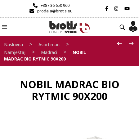
+387 36 650 960
prodaja@brotis.eu
>
>
Naslovna
Asortiman
>
>
Namještaj
Madraci
NOBIL
MADRAC BIO RYTMIC 90X200
NOBIL MADRAC BIO
RYTMIC 90X200