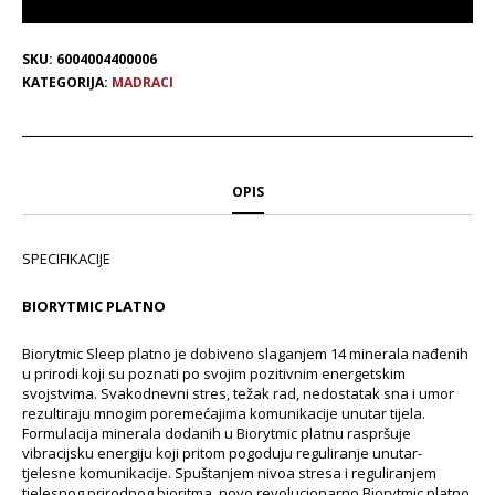
SKU:
6004004400006
KATEGORIJA:
MADRACI
OPIS
SPECIFIKACIJE
BIORYTMIC PLATNO
Biorytmic Sleep platno je dobiveno slaganjem 14 minerala nađenih
u prirodi koji su poznati po svojim pozitivnim energetskim
svojstvima. Svakodnevni stres, težak rad, nedostatak sna i umor
rezultiraju mnogim poremećajima komunikacije unutar tijela.
Formulacija minerala dodanih u Biorytmic platnu raspršuje
vibracijsku energiju koji pritom pogoduju reguliranje unutar-
tjelesne komunikacije. Spuštanjem nivoa stresa i reguliranjem
tjelesnog prirodnog bioritma, novo revolucionarno Biorytmic platno