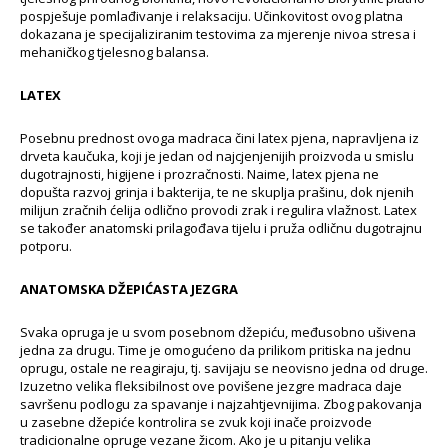
pospješuje pomlađivanje i relaksaciju. Učinkovitost ovog platna
dokazana je specijaliziranim testovima za mjerenje nivoa stresa i
mehaničkog tjelesnog balansa.
LATEX
Posebnu prednost ovoga madraca čini latex pjena, napravljena iz
drveta kaučuka, koji je jedan od najcjenjenijih proizvoda u smislu
dugotrajnosti, higijene i prozračnosti. Naime, latex pjena ne
dopušta razvoj grinja i bakterija, te ne skuplja prašinu, dok njenih
milijun zračnih ćelija odlično provodi zrak i regulira vlažnost. Latex
se također anatomski prilagođava tijelu i pruža odličnu dugotrajnu
potporu.
ANATOMSKA DŽEPIĆASTA JEZGRA
Svaka opruga je u svom posebnom džepiću, međusobno ušivena
jedna za drugu. Time je omogućeno da prilikom pritiska na jednu
oprugu, ostale ne reagiraju, tj. savijaju se neovisno jedna od druge.
Izuzetno velika fleksibilnost ove povišene jezgre madraca daje
savršenu podlogu za spavanje i najzahtjevnijima. Zbog pakovanja
u zasebne džepiće kontrolira se zvuk koji inače proizvode
tradicionalne opruge vezane žicom. Ako je u pitanju velika