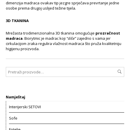
dimenzija madraca ovakav tip jezgre sprječava prevrtanje jedne
osobe prema drugoj uslijed težine tijela.
3D TKANINA
Mrežasta trodimenzionalna 3D tkanina omogućuje
prozračnost
madraca
. Biorytmic je madrac koji
“diše”
zajedno s vama jer
cirkulacijom zraka regulira vlažnost madraca što pruža kvalitetniju
higijenu proizvoda.
Namještaj
Interijerski SETOVI
Sofe
Fotelje