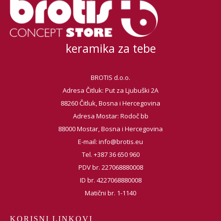
keramika za tebe
BROTIS d.o.o.
Adresa Čitluk: Put za Ljubuški 2A
88260 Čitluk, Bosna i Hercegovina
Adresa Mostar: Rodoč bb
88000 Mostar, Bosna i Hercegovina
E-mail:
info@brotis.eu
Tel. +387 36 650 960
PDV br. 227068880008
ID br. 4227068880008
Matični br. 1-1140
KORISNI LINKOVI