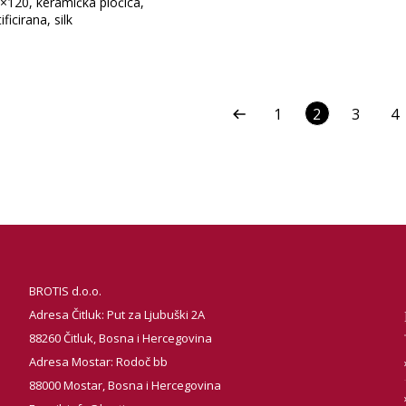
×120, keramička pločica,
ificirana, silk
1
2
3
4
BROTIS d.o.o.
Adresa Čitluk: Put za Ljubuški 2A
88260 Čitluk, Bosna i Hercegovina
Adresa Mostar: Rodoč bb
88000 Mostar, Bosna i Hercegovina