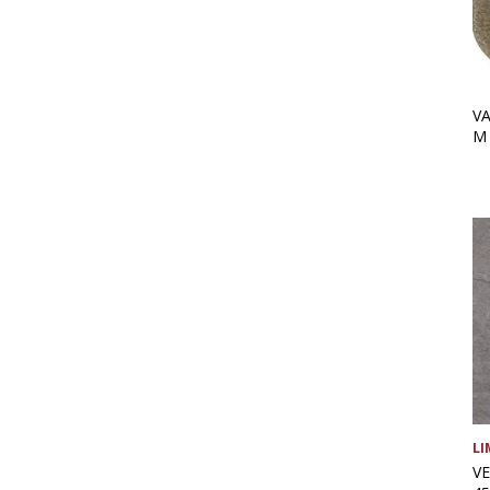
V
M
LI
VE