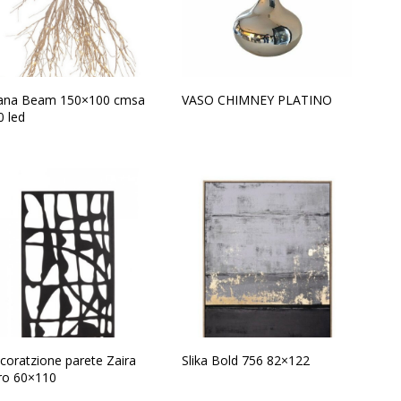
ana Beam 150×100 cmsa
VASO CHIMNEY PLATINO
0 led
coratzione parete Zaira
Slika Bold 756 82×122
ro 60×110