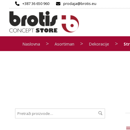
+387 36 650 960
prodaja@brotis.eu
>
>
>
Naslovna
Asortiman
Dekoracije
Str