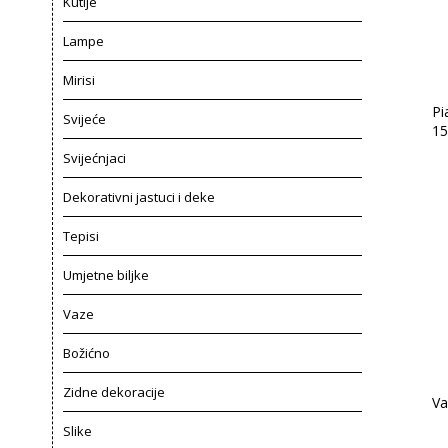
Kutije
Lampe
Mirisi
Pi
Svijeće
15
Svijećnjaci
Dekorativni jastuci i deke
Tepisi
Umjetne biljke
Vaze
Božićno
Zidne dekoracije
Va
Slike