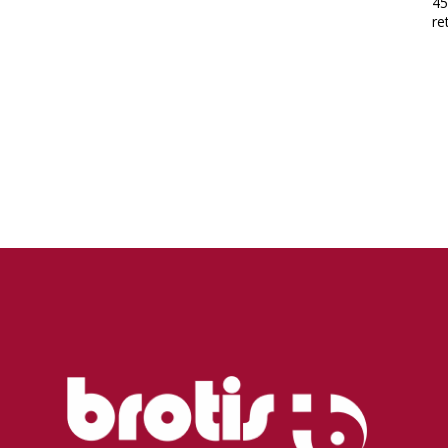
45
ret