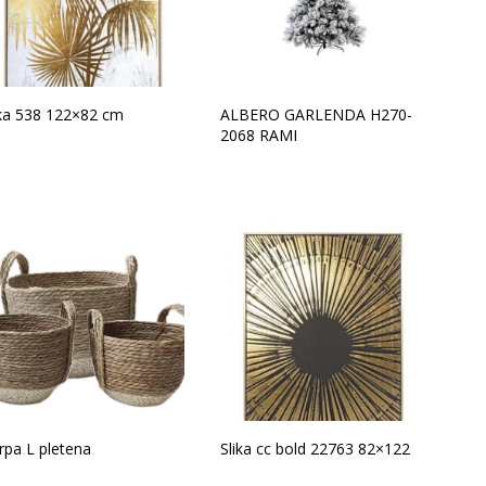
ika 538 122×82 cm
ALBERO GARLENDA H270-
2068 RAMI
rpa L pletena
Slika cc bold 22763 82×122