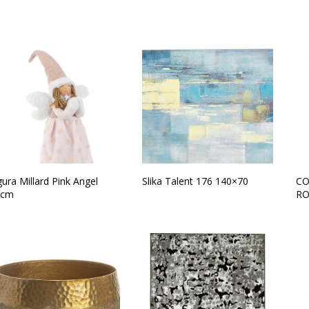
gura Millard Pink Angel
Slika Talent 176 140×70
CO
6cm
RO