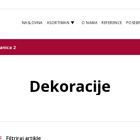
NASLOVNA
ASORTIMAN
O NAMA
REFERENCE
POSEB
anica 2
Dekoracije
Filtriraj artikle