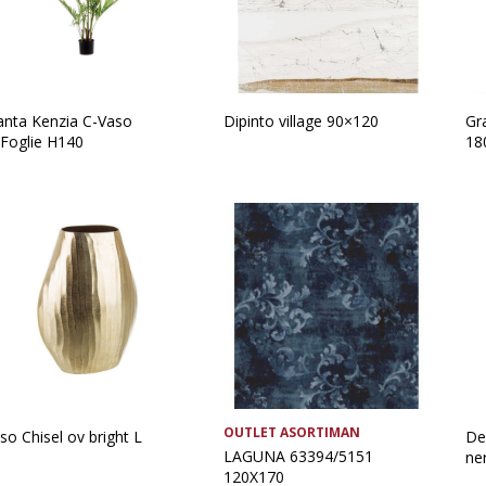
anta Kenzia C-Vaso
Dipinto village 90×120
Gr
Foglie H140
18
OUTLET ASORTIMAN
so Chisel ov bright L
De
LAGUNA 63394/5151
ne
120X170