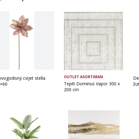
Brand
Glavna boja
OUTLET ASORTIMAN
vogodisnji cvijet stella
Dek
Tepih Dominus Vapor 300 x
×60
žu
200 cm