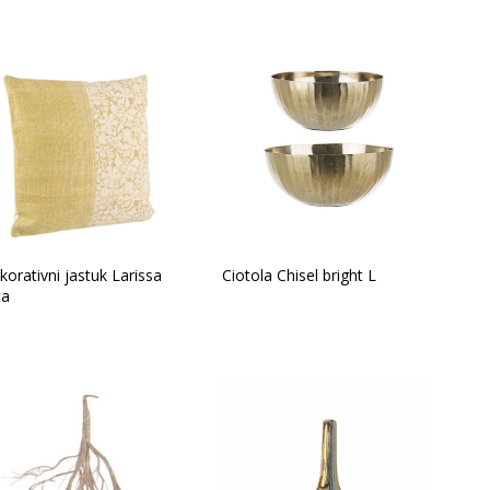
Vrsta asortimana
orativni jastuk Larissa
Ciotola Chisel bright L
ta