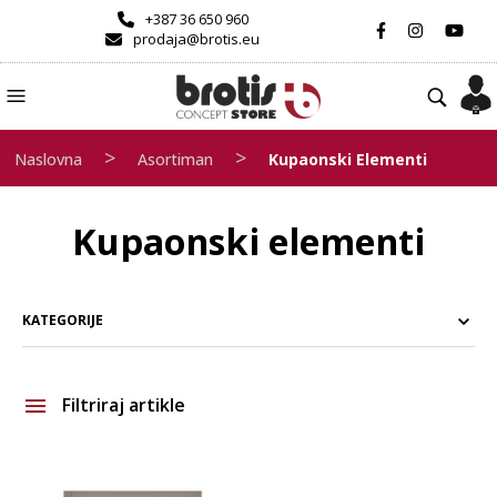
+387 36 650 960
prodaja@brotis.eu
>
>
Naslovna
Asortiman
Kupaonski Elementi
Kupaonski elementi
KATEGORIJE
Filtriraj artikle