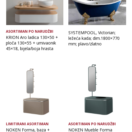
ASORTIMAN PO NARUDŽBI
SYSTEMPOOL, Victorian;
KRION Aro ladica 130×50 +
ležeća kada; dim.1800×770
ploča 130×55 + umivaonik
mm; plavo/zlatno
45×18, bijela/boja hrasta
LIMITIRANI ASORTIMAN
ASORTIMAN PO NARUDŽBI
NOKEN Forma, baza +
NOKEN Mueble Forma