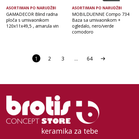
ASORTIMAN PO NARUDŽBI
ASORTIMAN PO NARUDŽBI
GAMADECOR Blind radna
MOBILDUENNE Compo 734
ploča s umivaonikom
Baza sa umivaonikom +
120x11x49,5 , amarula vin
ogledalo, nero/verde
comodoro
1
2
3
…
64
keramika za tebe