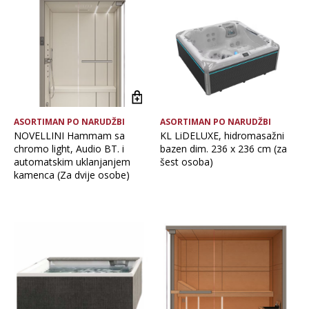
Brand
Vrsta asortimana
Glavna boja
ASORTIMAN PO NARUDŽBI
ASORTIMAN PO NARUDŽBI
NOVELLINI Hammam sa
KL LiDELUXE, hidromasažni
chromo light, Audio BT. i
bazen dim. 236 x 236 cm (za
automatskim uklanjanjem
šest osoba)
kamenca (Za dvije osobe)
OČISTI FILTERE