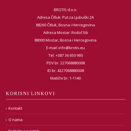
BROTIS d.o.o.
Adresa Čitluk: Put za Ljubuški 2A
88260 Čitluk, Bosna i Hercegovina
Adresa Mostar: Rodoč bb
88000 Mostar, Bosna i Hercegovina
E-mail:
info@brotis.eu
Tel. +387 36 650 960
PDV br. 227068880008
ID br. 4227068880008
Matični br. 1-1140
KORISNI LINKOVI
Kontakt
O nama
Digitalni savjetnik