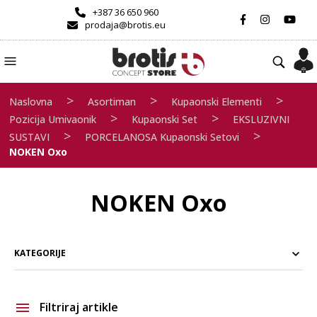
+387 36 650 960
prodaja@brotis.eu
>
>
>
Naslovna
Asortiman
Kupaonski Elementi
>
>
Pozicija Umivaonik
Kupaonski Set
EKSLUZIVNI
>
>
SUSTAVI
PORCELANOSA Kupaonski Setovi
NOKEN Oxo
NOKEN Oxo
KATEGORIJE
Filtriraj artikle