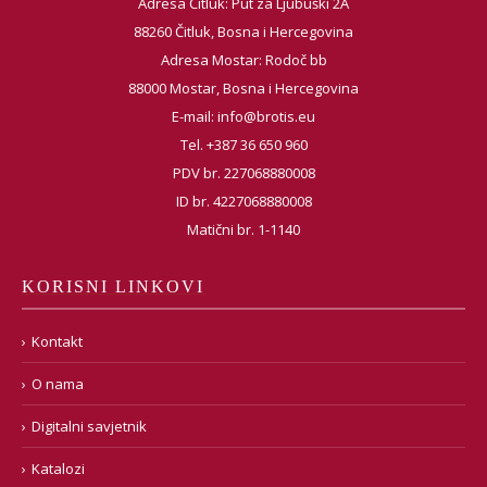
Adresa Čitluk: Put za Ljubuški 2A
88260 Čitluk, Bosna i Hercegovina
Adresa Mostar: Rodoč bb
88000 Mostar, Bosna i Hercegovina
E-mail:
info@brotis.eu
Tel. +387 36 650 960
PDV br. 227068880008
ID br. 4227068880008
Matični br. 1-1140
KORISNI LINKOVI
Kontakt
O nama
Digitalni savjetnik
Katalozi