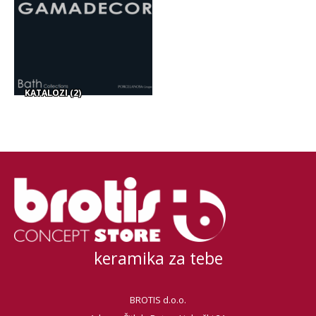
KATALOZI
(2)
keramika za tebe
BROTIS d.o.o.