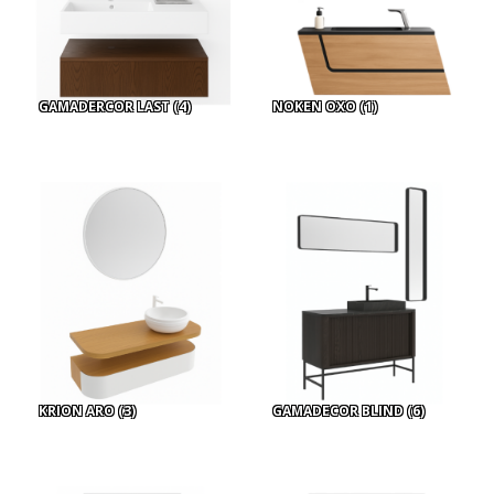
GAMADERCOR LAST
(4)
NOKEN OXO
(1)
KRION ARO
(3)
GAMADECOR BLIND
(6)