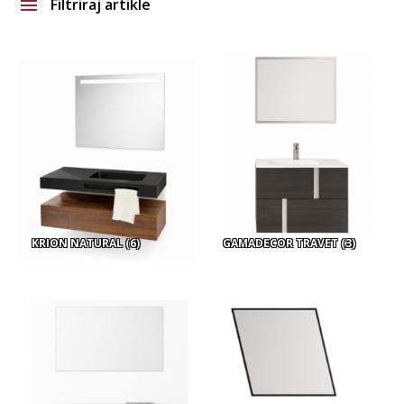
Filtriraj artikle
Brand
Vrsta asortimana
Glavna boja
KRION NATURAL
(6)
GAMADECOR TRAVET
(3)