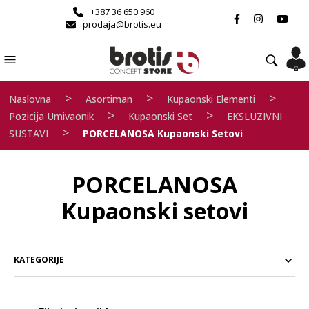
+387 36 650 960
prodaja@brotis.eu
>
>
>
Naslovna
Asortiman
Kupaonski Elementi
>
>
Pozicija Umivaonik
Kupaonski Set
EKSLUZIVNI
>
SUSTAVI
PORCELANOSA Kupaonski Setovi
PORCELANOSA
Kupaonski setovi
KATEGORIJE