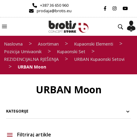
+387 36 650 960
prodaja@brotis.eu
>
>
>
Naslovna
Asortiman
Kupaonski Elementi
>
>
Pozicija Umivaonik
Kupaonski Set
>
REZIDENCIJALNA RJEŠENJA
URBAN Kupaonski Setovi
>
URBAN Moon
URBAN Moon
KATEGORIJE
Filtriraj artikle