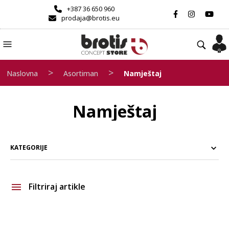
+387 36 650 960
prodaja@brotis.eu
>
>
Naslovna
Asortiman
Namještaj
Namještaj
KATEGORIJE
Filtriraj artikle