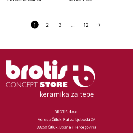
1
2
3
…
12
keramika za tebe
BROTIS d.o.o.
Adresa Čitluk: Put za Ljubuški 2A
88260 Čitluk, Bosna i Hercegovina