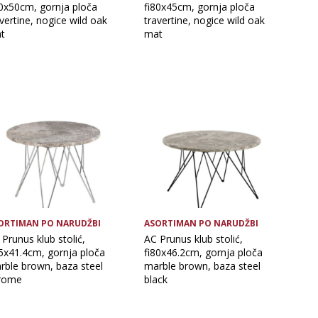
50x50cm, gornja ploča
fi80x45cm, gornja ploča
vertine, nogice wild oak
travertine, nogice wild oak
t
mat
ORTIMAN PO NARUDŽBI
ASORTIMAN PO NARUDŽBI
Prunus klub stolić,
AC Prunus klub stolić,
55x41.4cm, gornja ploča
fi80x46.2cm, gornja ploča
rble brown, baza steel
marble brown, baza steel
rome
black