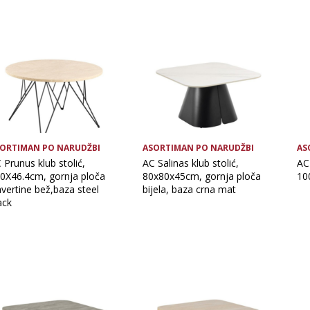
ORTIMAN PO NARUDŽBI
ASORTIMAN PO NARUDŽBI
AS
 Prunus klub stolić,
AC Salinas klub stolić,
AC 
80X46.4cm, gornja ploča
80x80x45cm, gornja ploča
10
avertine bež,baza steel
bijela, baza crna mat
ack