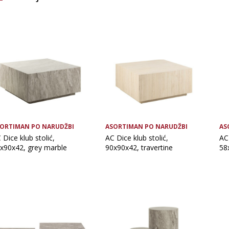
Glavna boja
Vrsta asortimana
OČISTI FILTERE
ORTIMAN PO NARUDŽBI
ASORTIMAN PO NARUDŽBI
AS
 Dice klub stolić,
AC Dice klub stolić,
AC 
x90x42, grey marble
90x90x42, travertine
58