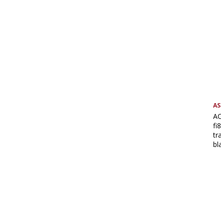
AS
AC
fi
tr
bl