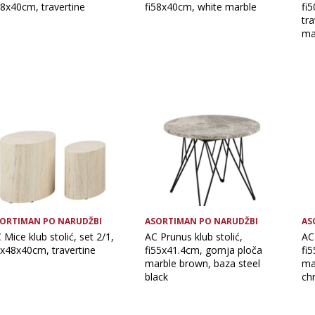
58x40cm, travertine
fi58x40cm, white marble
fi
tra
ma
ORTIMAN PO NARUDŽBI
ASORTIMAN PO NARUDŽBI
AS
 Mice klub stolić, set 2/1,
AC Prunus klub stolić,
AC 
x48x40cm, travertine
fi55x41.4cm, gornja ploča
fi
marble brown, baza steel
ma
black
ch