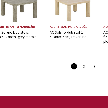
ORTIMAN PO NARUDŽBI
ASORTIMAN PO NARUDŽBI
AS
 Solano klub stolić,
AC Solano klub stolić,
AC 
x60x36cm, grey marble
60x60x36cm, travertine
fi
plo
1
2
3
…