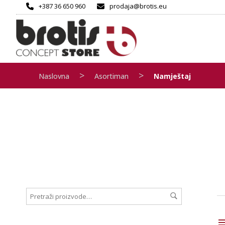
+387 36 650 960
prodaja@brotis.eu
>
>
Naslovna
Asortiman
Namještaj