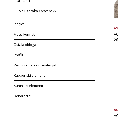
Ormarići
Boje uzoraka Concept x7
Pločice
AS
AC
Mega Formati
58
Ostala obloga
Profili
Vezivni i pomoćni materijal
Kupaonski elementi
Kuhinjski elementi
Dekoracije
AS
AC