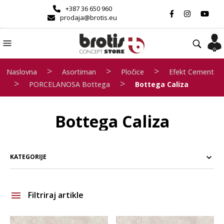
+387 36 650 960
prodaja@brotis.eu
>
>
>
Naslovna
Asortiman
Pločice
Efekt Cement
>
>
PORCELANOSA Bottega
Bottega Caliza
Bottega Caliza
KATEGORIJE
Filtriraj artikle