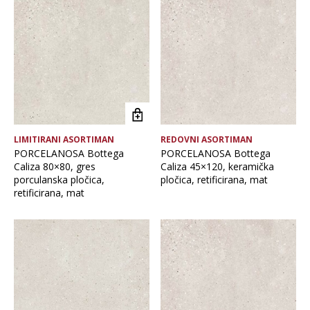
Brand
Debljina
Format pločice
LIMITIRANI ASORTIMAN
REDOVNI ASORTIMAN
Glavna boja
PORCELANOSA Bottega
PORCELANOSA Bottega
Caliza 80×80, gres
Caliza 45×120, keramička
porculanska pločica,
pločica, retificirana, mat
Namjena pločice
retificirana, mat
Vrsta asortimana
Vrsta obrade pločice