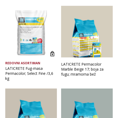
Brand
Glavna boja
Vrsta asortimana
REDOVNI ASORTIMAN
LATICRETE Permacolor
LATICRETE Fug-masa
Marble Beige 17; boja za
Permacolor; Select Fine /3,6
fugu; mramorna bež
kg