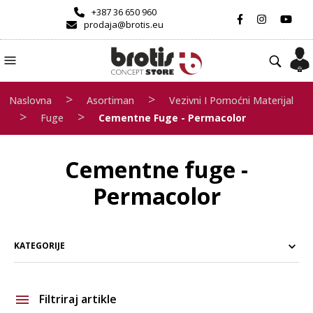
+387 36 650 960
prodaja@brotis.eu
>
>
Naslovna
Asortiman
Vezivni I Pomoćni Materijal
>
>
Fuge
Cementne Fuge - Permacolor
Cementne fuge -
Permacolor
KATEGORIJE
Filtriraj artikle