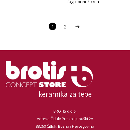
fugu; ponoć crna
1
2
keramika za tebe
BROTIS d.o.o.
Adresa Čitluk: Put za Ljubuški 2A
88260 Čitluk, Bosna i Hercegovina