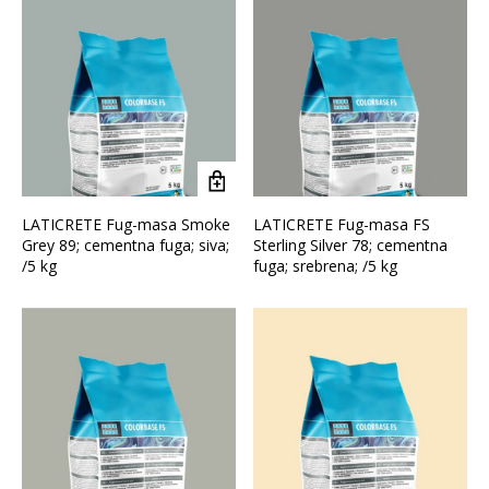
Brand
Vrsta asortimana
LATICRETE Fug-masa Smoke
LATICRETE Fug-masa FS
Grey 89; cementna fuga; siva;
Sterling Silver 78; cementna
/5 kg
fuga; srebrena; /5 kg