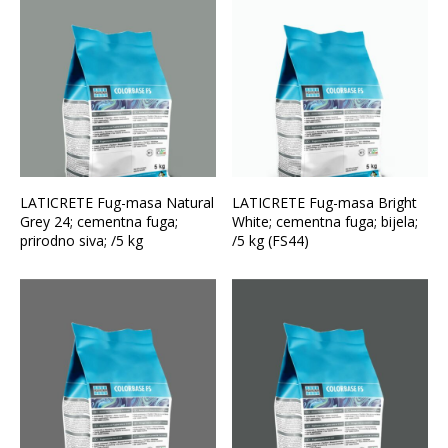
LATICRETE Fug-masa Natural
LATICRETE Fug-masa Bright
Grey 24; cementna fuga;
White; cementna fuga; bijela;
prirodno siva; /5 kg
/5 kg (FS44)