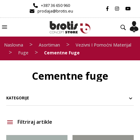
+387 36 650 960
prodaja@brotis.eu
>
>
Naslovna
Asortiman
Vezivni I Pomoćni Materijal
>
>
Fuge
Cementne Fuge
Cementne fuge
KATEGORIJE
Filtriraj artikle