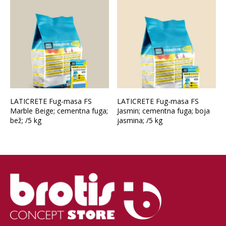
LATICRETE Fug-masa FS
LATICRETE Fug-masa FS
Marble Beige; cementna fuga;
Jasmin; cementna fuga; boja
bež; /5 kg
jasmina; /5 kg