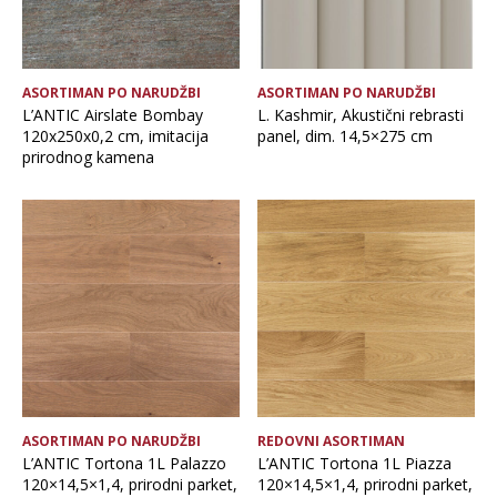
ASORTIMAN PO NARUDŽBI
ASORTIMAN PO NARUDŽBI
L’ANTIC Airslate Bombay
L. Kashmir, Akustični rebrasti
120x250x0,2 cm, imitacija
panel, dim. 14,5×275 cm
prirodnog kamena
ASORTIMAN PO NARUDŽBI
REDOVNI ASORTIMAN
L’ANTIC Tortona 1L Palazzo
L’ANTIC Tortona 1L Piazza
120×14,5×1,4, prirodni parket,
120×14,5×1,4, prirodni parket,