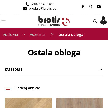
+387 36 650 960
prodaja@brotis.eu
>
>
Naslovna
Asortiman
Ostala Obloga
Ostala obloga
KATEGORIJE
Filtriraj artikle