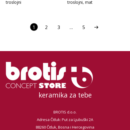
troslojni
troslojni, mat
1
2
3
…
5
keramika za tebe
BROTIS d.o.o.
Adresa Čitluk: Put za Ljubuški 2A
88260 Čitluk, Bosna i Hercegovina