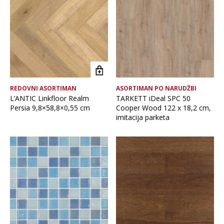
Brand
Glavna boja
Vrsta asortimana
REDOVNI ASORTIMAN
ASORTIMAN PO NARUDŽBI
L’ANTIC Linkfloor Realm
TARKETT iDeal SPC 50
Persia 9,8×58,8×0,55 cm
Cooper Wood 122 x 18,2 cm,
imitacija parketa
OČISTI FILTERE