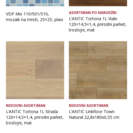
ASORTIMAN PO NARUDŽBI
VDP Mix 110/501/510,
L’ANTIC Tortona 1L Viale
mozaik na mreži, 25×25, plavi
120×14,5×1,4, prirodni parket,
troslojni, mat
REDOVNI ASORTIMAN
REDOVNI ASORTIMAN
L’ANTIC Tortona 1L Strada
L’ANTIC Linkfloor Town
120×14,5×1,4, prirodni parket,
Natural 22,8x180x0,55 cm
troslojni, mat