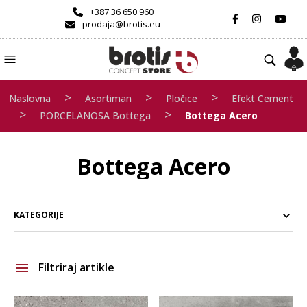
+387 36 650 960
prodaja@brotis.eu
>
>
>
Naslovna
Asortiman
Pločice
Efekt Cement
>
>
PORCELANOSA Bottega
Bottega Acero
Bottega Acero
KATEGORIJE
Filtriraj artikle