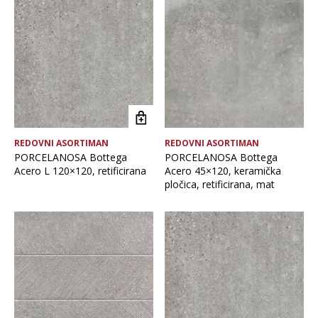
Brand
Debljina
Format pločice
REDOVNI ASORTIMAN
REDOVNI ASORTIMAN
Glavna boja
PORCELANOSA Bottega
PORCELANOSA Bottega
Acero L 120×120, retificirana
Acero 45×120, keramička
pločica, retificirana, mat
Namjena pločice
Vrsta asortimana
Vrsta obrade pločice