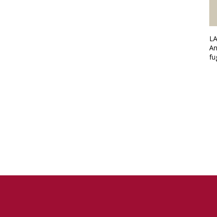
LA
An
fu