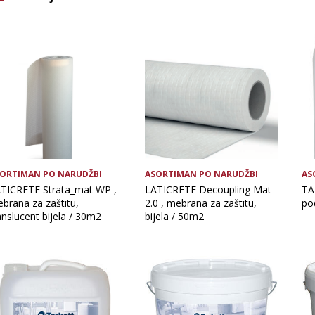
Brand
Glavna boja
OČISTI FILTERE
ORTIMAN PO NARUDŽBI
ASORTIMAN PO NARUDŽBI
AS
TICRETE Strata_mat WP ,
LATICRETE Decoupling Mat
TA
brana za zaštitu,
2.0 , mebrana za zaštitu,
pod
anslucent bijela / 30m2
bijela / 50m2