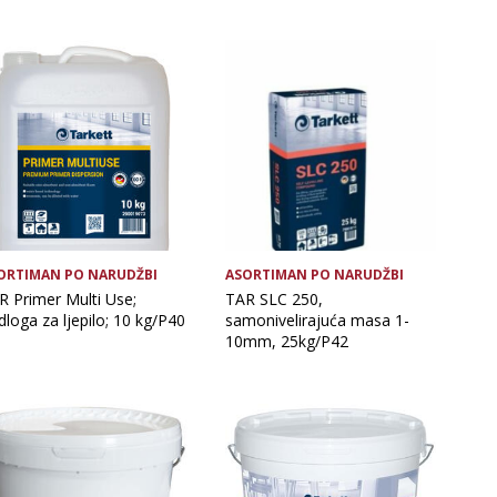
Vrsta asortimana
ORTIMAN PO NARUDŽBI
ASORTIMAN PO NARUDŽBI
R Primer Multi Use;
TAR SLC 250,
loga za ljepilo; 10 kg/P40
samonivelirajuća masa 1-
10mm, 25kg/P42