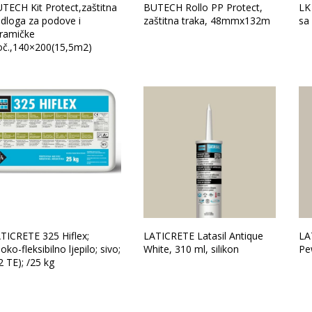
TECH Kit Protect,zaštitna
BUTECH Rollo PP Protect,
LK 
dloga za podove i
zaštitna traka, 48mmx132m
sa
ramičke
oč.,140×200(15,5m2)
TICRETE 325 Hiflex;
LATICRETE Latasil Antique
LA
soko-fleksibilno ljepilo; sivo;
White, 310 ml, silikon
Pe
2 TE); /25 kg