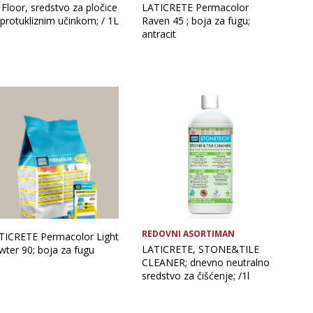
Floor, sredstvo za pločice
LATICRETE Permacolor
 protukliznim učinkom; / 1L
Raven 45 ; boja za fugu;
antracit
REDOVNI ASORTIMAN
TICRETE Permacolor Light
LATICRETE, STONE&TILE
wter 90; boja za fugu
CLEANER; dnevno neutralno
sredstvo za čišćenje; /1l