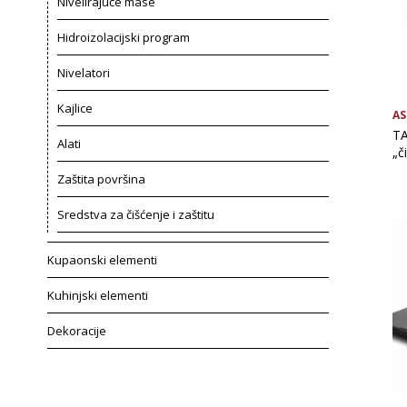
Nivelirajuće mase
Hidroizolacijski program
Nivelatori
Kajlice
AS
TA
Alati
„č
Zaštita površina
Sredstva za čišćenje i zaštitu
Kupaonski elementi
Kuhinjski elementi
Dekoracije