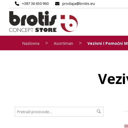
+387 36 650 960
prodaja@brotis.eu
>
>
Naslovna
Asortiman
Vezivni I Pomoćni M
Vezi