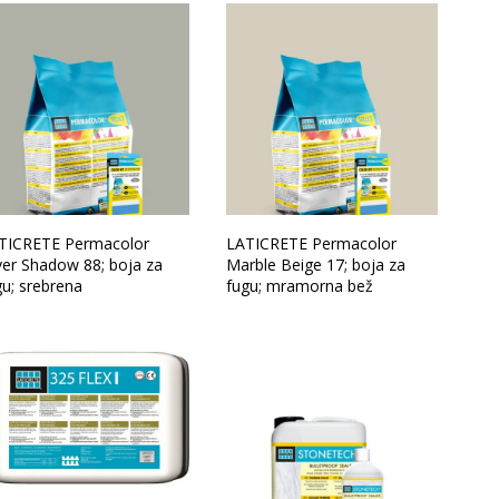
TICRETE Permacolor
LATICRETE Permacolor
lver Shadow 88; boja za
Marble Beige 17; boja za
gu; srebrena
fugu; mramorna bež