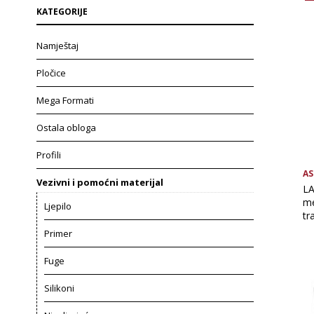
KATEGORIJE
Namještaj
Pločice
Mega Formati
Ostala obloga
Profili
AS
Vezivni i pomoćni materijal
LA
me
Ljepilo
tr
Primer
Fuge
Silikoni