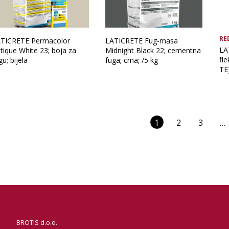
RE
TICRETE Permacolor
LATICRETE Fug-masa
LA
tique White 23; boja za
Midnight Black 22; cementna
fle
gu; bijela
fuga; crna; /5 kg
TE)
1
2
3
…
BROTIS d.o.o.