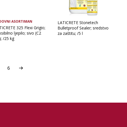
DOVNI ASORTIMAN
LATICRETE Stonetech
TICRETE 325 Flexi Grigio;
Bulletproof Sealer; sredstvo
ksibilno ljepilo; sivo (C2
za zaštitu; /5 l
; /25 kg
6