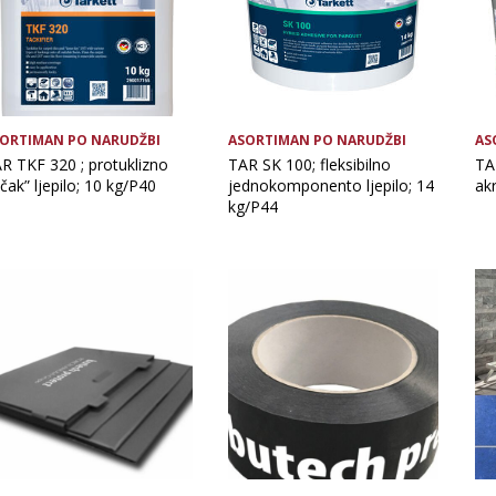
ORTIMAN PO NARUDŽBI
ASORTIMAN PO NARUDŽBI
AS
R TKF 320 ; protuklizno
TAR SK 100; fleksibilno
TA
ičak” ljepilo; 10 kg/P40
jednokomponento ljepilo; 14
akr
kg/P44