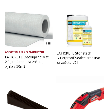
Brand
Glavna boja
Vrsta asortimana
ASORTIMAN PO NARUDŽBI
LATICRETE Stonetech
LATICRETE Decoupling Mat
Bulletproof Sealer; sredstvo
2.0 , mebrana za zaštitu,
za zaštitu; /5 l
bijela / 50m2
OČISTI FILTERE