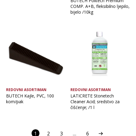
BUTECH Politech Premium
COMP. A+B, fleksibilno ljepilo,
bijelo /10kg
REDOVNI ASORTIMAN
REDOVNI ASORTIMAN
BUTECH Kajle, PVC, 100
LATICRETE Stonetech
kom/pak
Cleaner Acid; sredstvo za
čišćenje; /1 l
1
2
3
…
6