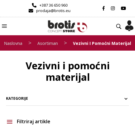
+387 36 650 960
prodaja@brotis.eu
>
>
Naslovna
Asortiman
Vezivni I Pomoćni Materijal
Vezivni i pomoćni
materijal
KATEGORIJE
Filtriraj artikle