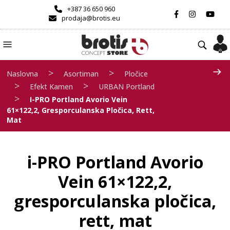
+387 36 650 960
prodaja@brotis.eu
>
>
Naslovna
Asortiman
Pločice
>
>
Efekt Kamen
URBAN Portland
>
I-PRO Portland Avorio Vein
61×122,2, Gresporculanska Pločica, Rett,
Mat
i-PRO Portland Avorio
Vein 61×122,2,
gresporculanska pločica,
rett, mat