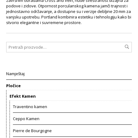
završnim obradama Cross and Vein, nude svestranost dizajna za
podove i zidove. Otpornost porculanskog kamena jamči trajnost i
jednostavno održavanje, a dostupne su i verzije debljine 20 mm za
vanjsku upotrebu. Portland kombinira estetiku i tehnologiju kako bi
stvorio elegantne i suvremene prostore.
Namještaj
Pločice
Efekt Kamen
Traventino kamen
Ceppo Kamen
Pierre de Bourgogne