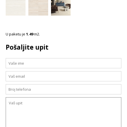
U paketu je
1.49
m2.
Pošaljite upit