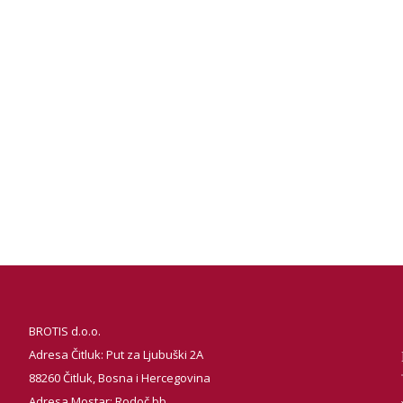
BROTIS d.o.o.
Adresa Čitluk: Put za Ljubuški 2A
88260 Čitluk, Bosna i Hercegovina
Adresa Mostar: Rodoč bb