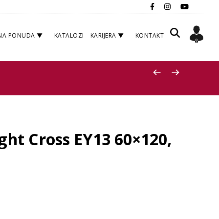
NA PONUDA
KATALOZI
KARIJERA
KONTAKT
ght Cross EY13 60×120,