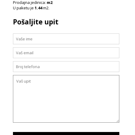
Prodajna jedinica:
m2
U paketu je
1.44
m2.
Pošaljite upit