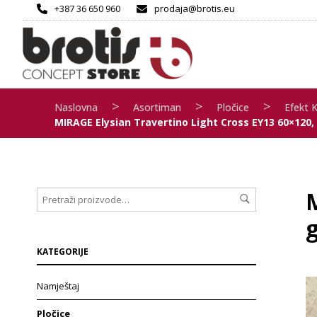
+387 36 650 960
prodaja@brotis.eu
>
>
>
Naslovna
Asortiman
Pločice
Efekt 
MIRAGE Elysian Travertino Light Cross EY13 60×120, Gr
g
KATEGORIJE
Namještaj
Pločice