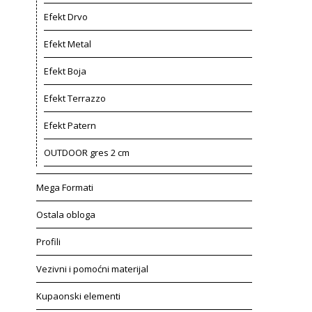
Efekt Drvo
Efekt Metal
Efekt Boja
Efekt Terrazzo
Efekt Patern
OUTDOOR gres 2 cm
Mega Formati
Ostala obloga
Profili
Vezivni i pomoćni materijal
Kupaonski elementi