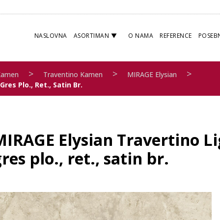
NASLOVNA
ASORTIMAN
O NAMA
REFERENCE
POSEB
>
>
>
Kamen
Traventino Kamen
MIRAGE Elysian
es Plo., Ret., Satin Br.
MIRAGE Elysian Travertino Li
res plo., ret., satin br.