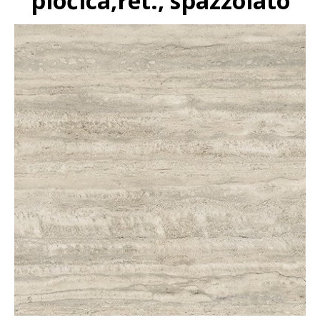
pločica,ret., spazzolato