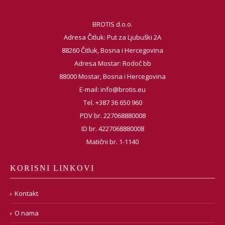
BROTIS d.o.o.
Adresa Čitluk: Put za Ljubuški 2A
88260 Čitluk, Bosna i Hercegovina
Adresa Mostar: Rodoč bb
88000 Mostar, Bosna i Hercegovina
E-mail:
info@brotis.eu
Tel. +387 36 650 960
PDV br. 227068880008
ID br. 4227068880008
Matični br. 1-1140
KORISNI LINKOVI
Kontakt
O nama