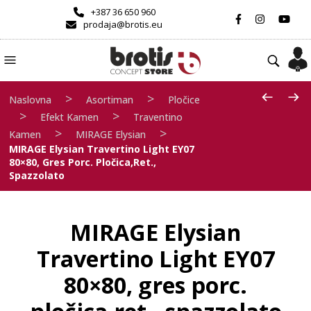
+387 36 650 960
prodaja@brotis.eu
>
>
Naslovna
Asortiman
Pločice
>
>
Efekt Kamen
Traventino
>
>
Kamen
MIRAGE Elysian
MIRAGE Elysian Travertino Light EY07
80×80, Gres Porc. Pločica,ret.,
Spazzolato
MIRAGE Elysian
Travertino Light EY07
80×80, gres porc.