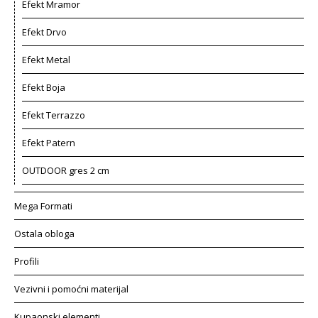
Efekt Mramor
Efekt Drvo
Efekt Metal
Efekt Boja
Efekt Terrazzo
Efekt Patern
OUTDOOR gres 2 cm
Mega Formati
Ostala obloga
Profili
Vezivni i pomoćni materijal
Kupaonski elementi