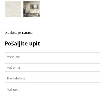
U paketu je
1.28
m2.
Pošaljite upit