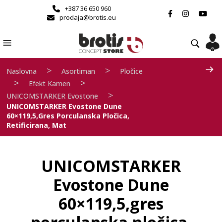
+387 36 650 960
prodaja@brotis.eu
>
>
Naslovna
Asortiman
Pločice
>
>
Efekt Kamen
>
UNICOMSTARKER Evostone
UNICOMSTARKER Evostone Dune
60×119,5,gres Porculanska Pločica,
Retificirana, Mat
UNICOMSTARKER
Evostone Dune
60×119,5,gres