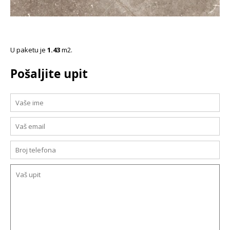
U paketu je
1.43
m2.
Pošaljite upit