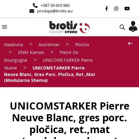
+387 36 650 960
prodaja@brotis.eu
>
>
Naslovna
Asortiman
Pločice
>
>
Efekt Kamen
Pierre De
>
Bourgogne
UNICOMSTARKER Pierre
>
Nueve
UNICOMSTARKER Pierre
Neuve Blanc, Gres Porc. Pločica, Ret.,mat
(modularna Shema)
UNICOMSTARKER Pierre
Neuve Blanc, gres porc.
pločica, ret.,mat