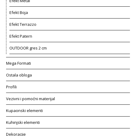
Efekt Metal
Efekt Boja
Efekt Terrazzo
Efekt Patern
OUTDOOR gres 2 cm
Mega Formati
Ostala obloga
Profili
Vezivni i pomoćni materijal
Kupaonski elementi
Kuhinjski elementi
Dekoracije