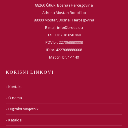
88260 Čitluk, Bosna i Hercegovina
Adresa Mostar: Rodoč bb
88000 Mostar, Bosna i Hercegovina
E-mail:
info@brotis.eu
Tel. +387 36 650 960
PDV br. 227068880008
ID br. 4227068880008
Matični br. 1-1140
KORISNI LINKOVI
Kontakt
O nama
Digitalni savjetnik
Katalozi