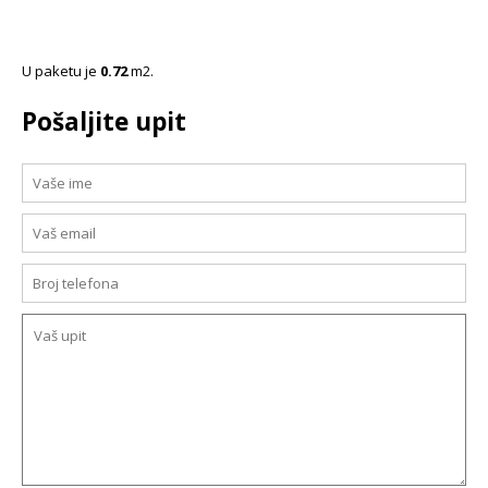
U paketu je
0.72
m2.
Pošaljite upit