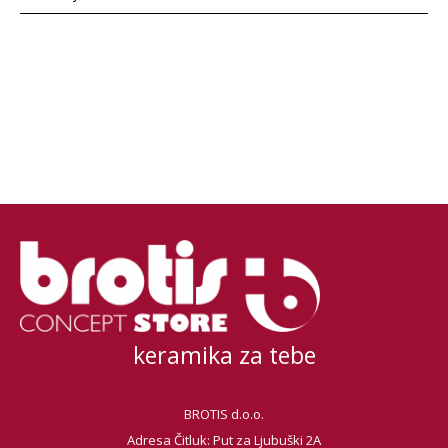
keramika za tebe
BROTIS d.o.o.
Adresa Čitluk: Put za Ljubuški 2A