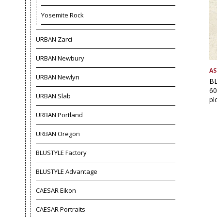
Yosemite Rock
URBAN Zarci
URBAN Newbury
AS
URBAN Newlyn
BL
60
URBAN Slab
pl
URBAN Portland
URBAN Oregon
BLUSTYLE Factory
BLUSTYLE Advantage
CAESAR Eikon
CAESAR Portraits