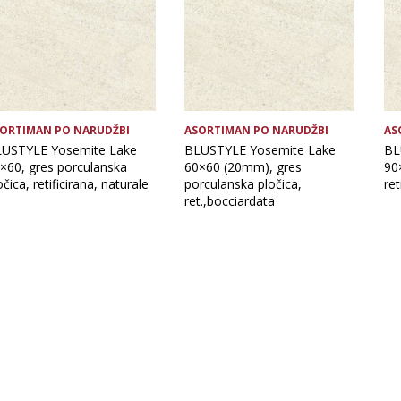
ORTIMAN PO NARUDŽBI
ASORTIMAN PO NARUDŽBI
AS
USTYLE Yosemite Lake
BLUSTYLE Yosemite Lake
BL
×60, gres porculanska
60×60 (20mm), gres
90
očica, retificirana, naturale
porculanska pločica,
ret
ret.,bocciardata