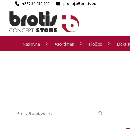
+387 36 650 960
prodaja@brotis.eu
>
>
>
Naslovna
Asortiman
Pločice
Efekt 