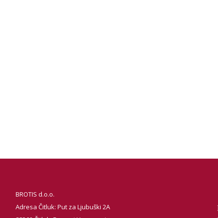
BROTIS d.o.o.
Adresa Čitluk: Put za Ljubuški 2A