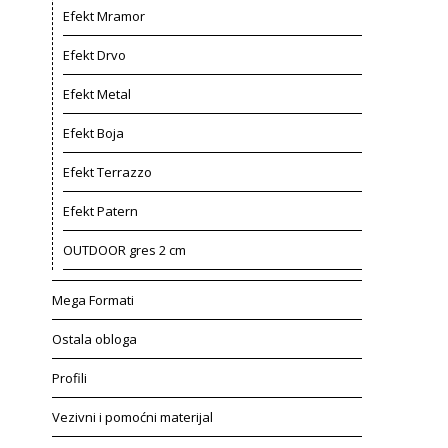
Efekt Mramor
Efekt Drvo
Efekt Metal
Efekt Boja
Efekt Terrazzo
Efekt Patern
OUTDOOR gres 2 cm
Mega Formati
Ostala obloga
Profili
Vezivni i pomoćni materijal