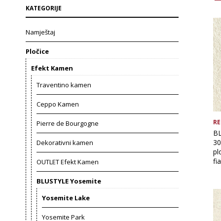
KATEGORIJE
Namještaj
Pločice
Efekt Kamen
Traventino kamen
Ceppo Kamen
RE
Pierre de Bourgogne
BL
30
Dekorativni kamen
pl
fi
OUTLET Efekt Kamen
BLUSTYLE Yosemite
Yosemite Lake
Yosemite Park