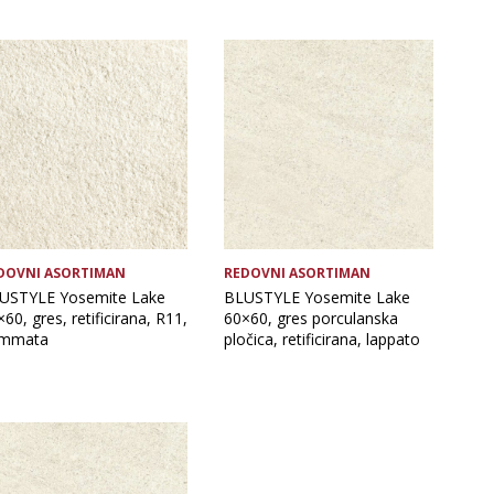
Format pločice
Vrsta obrade pločice
DOVNI ASORTIMAN
REDOVNI ASORTIMAN
USTYLE Yosemite Lake
BLUSTYLE Yosemite Lake
60, gres, retificirana, R11,
60×60, gres porculanska
ammata
pločica, retificirana, lappato