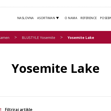
NASLOVNA
ASORTIMAN
O NAMA
REFERENCE
POSEB
>
>
Kamen
BLUSTYLE Yosemite
Yosemite Lake
Yosemite Lake
Filtriraj artikle