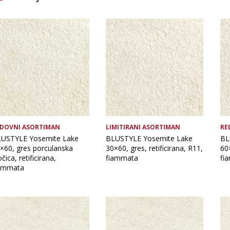
Brand
Debljina
Namjena pločice
Vrsta asortimana
DOVNI ASORTIMAN
LIMITIRANI ASORTIMAN
RE
USTYLE Yosemite Lake
BLUSTYLE Yosemite Lake
BL
×60, gres porculanska
30×60, gres, retificirana, R11,
60×
očica, retificirana,
fiammata
fi
ammata