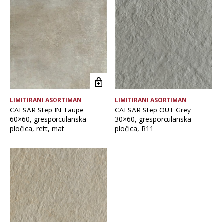
Brand
Namjena pločice
Vrsta asortimana
LIMITIRANI ASORTIMAN
LIMITIRANI ASORTIMAN
Vrsta obrade pločice
CAESAR Step IN Taupe
CAESAR Step OUT Grey
60×60, gresporculanska
30×60, gresporculanska
pločica, rett, mat
pločica, R11