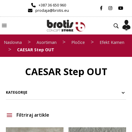
+387 36 650 960
prodaja@brotis.eu
>
>
>
Naslovna
Asortiman
Pločice
Efekt Kamen
>
CAESAR Step OUT
CAESAR Step OUT
KATEGORIJE
Filtriraj artikle