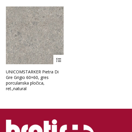
Brand
Debljina
Format pločice
UNICOMSTARKER Pietra Di
Namjena pločice
Gre Grigio 60×60, gres
porculanska pločica,
ret.,natural
Vrsta obrade pločice