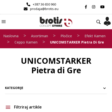
+387 36 650 960
prodaja@brotis.eu
>
>
>
Naslovna
Asortiman
Pločice
Efekt Kamen
>
>
Ceppo Kamen
UNICOMSTARKER Pietra Di Gre
UNICOMSTARKER
Pietra di Gre
KATEGORIJE
Filtriraj artikle